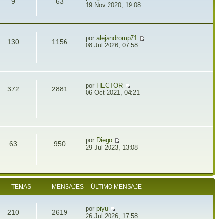
9
63
19 Nov 2020, 19:08
por
alejandromp71
130
1156
08 Jul 2026, 07:58
por
HECTOR
372
2881
06 Oct 2021, 04:21
por
Diego
63
950
29 Jul 2023, 13:08
TEMAS
MENSAJES
ÚLTIMO MENSAJE
por
piyu
210
2619
26 Jul 2026, 17:58