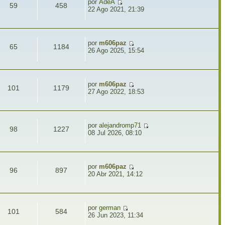
por
AdeA
59
458
22 Ago 2021, 21:39
por
m606paz
65
1184
26 Ago 2025, 15:54
por
m606paz
101
1179
27 Ago 2022, 18:53
por
alejandromp71
98
1227
08 Jul 2026, 08:10
por
m606paz
96
897
20 Abr 2021, 14:12
por
german
101
584
26 Jun 2023, 11:34