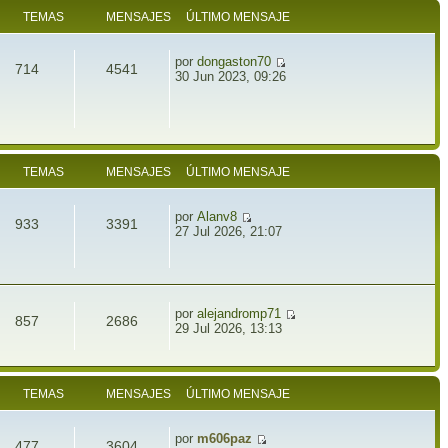
TEMAS
MENSAJES
ÚLTIMO MENSAJE
por
dongaston70
714
4541
30 Jun 2023, 09:26
TEMAS
MENSAJES
ÚLTIMO MENSAJE
por
Alanv8
933
3391
27 Jul 2026, 21:07
por
alejandromp71
857
2686
29 Jul 2026, 13:13
TEMAS
MENSAJES
ÚLTIMO MENSAJE
por
m606paz
477
3604