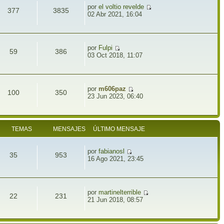
por
el voltio revelde
377
3835
02 Abr 2021, 16:04
por
Fulpi
59
386
03 Oct 2018, 11:07
por
m606paz
100
350
23 Jun 2023, 06:40
TEMAS
MENSAJES
ÚLTIMO MENSAJE
por
fabianosl
35
953
16 Ago 2021, 23:45
por
martinelterrible
22
231
21 Jun 2018, 08:57