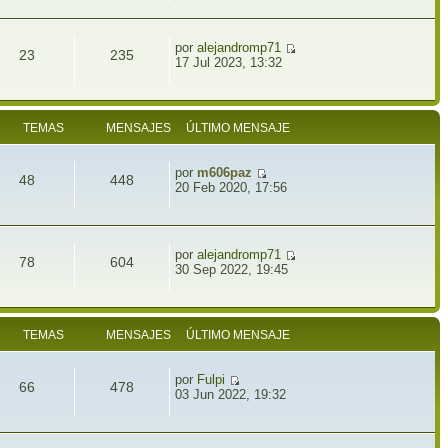
por
alejandromp71
23
235
17 Jul 2023, 13:32
TEMAS
MENSAJES
ÚLTIMO MENSAJE
por
m606paz
48
448
20 Feb 2020, 17:56
por
alejandromp71
78
604
30 Sep 2022, 19:45
TEMAS
MENSAJES
ÚLTIMO MENSAJE
por
Fulpi
66
478
03 Jun 2022, 19:32