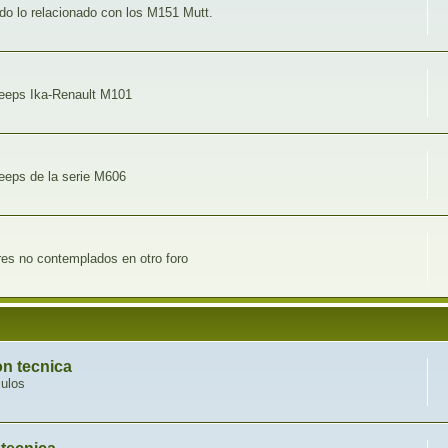
o lo relacionado con los M151 Mutt.
 jeeps Ika-Renault M101
jeeps de la serie M606
ares no contemplados en otro foro
n tecnica
culos