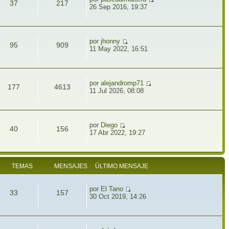
37
217
26 Sep 2016, 19:37
por
jhonny
95
909
11 May 2022, 16:51
por
alejandromp71
177
4613
11 Jul 2026, 08:08
por
Diego
40
156
17 Abr 2022, 19:27
TEMAS
MENSAJES
ÚLTIMO MENSAJE
por
El Tano
33
157
30 Oct 2019, 14:26