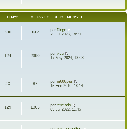
TEMAS
MENSAJES
ÚLTIMO MENSAJE
por
Diego
390
9664
25 Jul 2023, 19:31
por
piyu
124
2390
17 May 2024, 13:08
por
m606paz
20
87
15 Ene 2019, 18:14
por
repelado
129
1305
03 Jul 2022, 11:46
por
pascualmattera