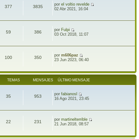
por
el voltio revelde
377
3835
02 Abr 2021, 16:04
por
Fulpi
59
386
03 Oct 2018, 11:07
por
m606paz
100
350
23 Jun 2023, 06:40
TEMAS
MENSAJES
ÚLTIMO MENSAJE
por
fabianosl
35
953
16 Ago 2021, 23:45
por
martinelterrible
22
231
21 Jun 2018, 08:57