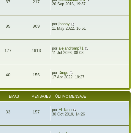
37
217
26 Sep 2016, 19:37
por
jhonny
95
909
11 May 2022, 16:51
por
alejandromp71
177
4613
11 Jul 2026, 08:08
por
Diego
40
156
17 Abr 2022, 19:27
TEMAS
MENSAJES
ÚLTIMO MENSAJE
por
El Tano
33
157
30 Oct 2019, 14:26