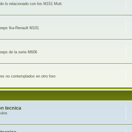
o lo relacionado con los M151 Mutt.
 jeeps Ika-Renault M101
jeeps de la serie M606
ares no contemplados en otro foro
n tecnica
culos