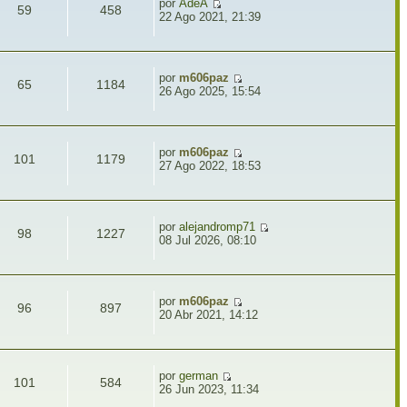
por
AdeA
59
458
22 Ago 2021, 21:39
por
m606paz
65
1184
26 Ago 2025, 15:54
por
m606paz
101
1179
27 Ago 2022, 18:53
por
alejandromp71
98
1227
08 Jul 2026, 08:10
por
m606paz
96
897
20 Abr 2021, 14:12
por
german
101
584
26 Jun 2023, 11:34