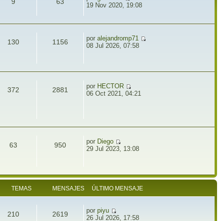
9
63
19 Nov 2020, 19:08
por
alejandromp71
130
1156
08 Jul 2026, 07:58
por
HECTOR
372
2881
06 Oct 2021, 04:21
por
Diego
63
950
29 Jul 2023, 13:08
TEMAS
MENSAJES
ÚLTIMO MENSAJE
por
piyu
210
2619
26 Jul 2026, 17:58