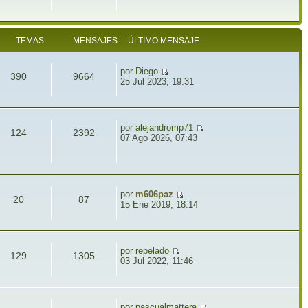
TEMAS
MENSAJES
ÚLTIMO MENSAJE
por
Diego
390
9664
25 Jul 2023, 19:31
por
alejandromp71
124
2392
07 Ago 2026, 07:43
por
m606paz
20
87
15 Ene 2019, 18:14
por
repelado
129
1305
03 Jul 2022, 11:46
por
pascualmattera