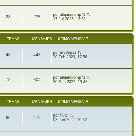
por
alejandromp71
23
235
17 Jul 2023, 13:32
TEMAS
MENSAJES
ÚLTIMO MENSAJE
por
m606paz
48
448
20 Feb 2020, 17:56
por
alejandromp71
78
604
30 Sep 2022, 19:45
TEMAS
MENSAJES
ÚLTIMO MENSAJE
por
Fulpi
66
478
03 Jun 2022, 19:32