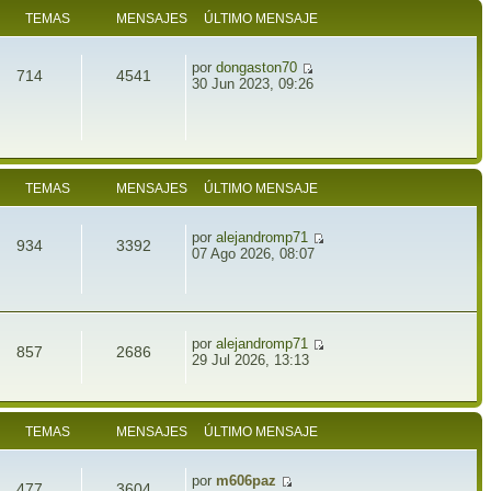
TEMAS
MENSAJES
ÚLTIMO MENSAJE
por
dongaston70
714
4541
30 Jun 2023, 09:26
TEMAS
MENSAJES
ÚLTIMO MENSAJE
por
alejandromp71
934
3392
07 Ago 2026, 08:07
por
alejandromp71
857
2686
29 Jul 2026, 13:13
TEMAS
MENSAJES
ÚLTIMO MENSAJE
por
m606paz
477
3604