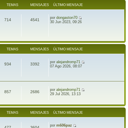
TEMAS
MENSAJES
ÚLTIMO MENSAJE
por
dongaston70
714
4541
30 Jun 2023, 09:26
TEMAS
MENSAJES
ÚLTIMO MENSAJE
por
alejandromp71
934
3392
07 Ago 2026, 08:07
por
alejandromp71
857
2686
29 Jul 2026, 13:13
TEMAS
MENSAJES
ÚLTIMO MENSAJE
por
m606paz
477
3604