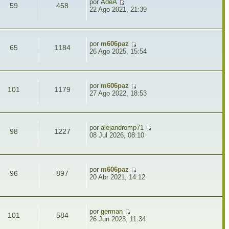
por
AdeA
59
458
22 Ago 2021, 21:39
por
m606paz
65
1184
26 Ago 2025, 15:54
por
m606paz
101
1179
27 Ago 2022, 18:53
por
alejandromp71
98
1227
08 Jul 2026, 08:10
por
m606paz
96
897
20 Abr 2021, 14:12
por
german
101
584
26 Jun 2023, 11:34