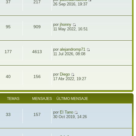
37
217
26 Sep 2016, 19:37
por
jhonny
95
909
11 May 2022, 16:51
por
alejandromp71
177
4613
11 Jul 2026, 08:08
por
Diego
40
156
17 Abr 2022, 19:27
TEMAS
MENSAJES
ÚLTIMO MENSAJE
por
El Tano
33
157
30 Oct 2019, 14:26