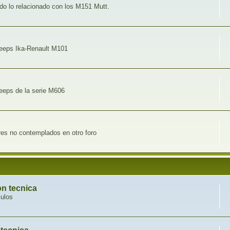
o lo relacionado con los M151 Mutt.
 jeeps Ika-Renault M101
jeeps de la serie M606
ares no contemplados en otro foro
n tecnica
culos