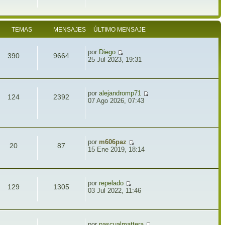
TEMAS
MENSAJES
ÚLTIMO MENSAJE
por
Diego
390
9664
25 Jul 2023, 19:31
por
alejandromp71
124
2392
07 Ago 2026, 07:43
por
m606paz
20
87
15 Ene 2019, 18:14
por
repelado
129
1305
03 Jul 2022, 11:46
por
pascualmattera