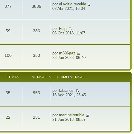
por
el voltio revelde
377
3835
02 Abr 2021, 16:04
por
Fulpi
59
386
03 Oct 2018, 11:07
por
m606paz
100
350
23 Jun 2023, 06:40
TEMAS
MENSAJES
ÚLTIMO MENSAJE
por
fabianosl
35
953
16 Ago 2021, 23:45
por
martinelterrible
22
231
21 Jun 2018, 08:57