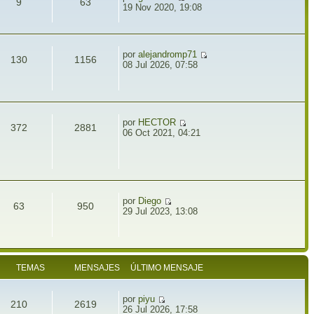
9
63
19 Nov 2020, 19:08
por
alejandromp71
130
1156
08 Jul 2026, 07:58
por
HECTOR
372
2881
06 Oct 2021, 04:21
por
Diego
63
950
29 Jul 2023, 13:08
TEMAS
MENSAJES
ÚLTIMO MENSAJE
por
piyu
210
2619
26 Jul 2026, 17:58