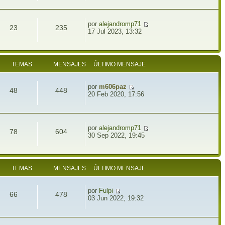
por
alejandromp71
23
235
17 Jul 2023, 13:32
TEMAS
MENSAJES
ÚLTIMO MENSAJE
por
m606paz
48
448
20 Feb 2020, 17:56
por
alejandromp71
78
604
30 Sep 2022, 19:45
TEMAS
MENSAJES
ÚLTIMO MENSAJE
por
Fulpi
66
478
03 Jun 2022, 19:32