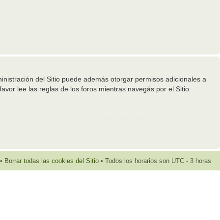
ministración del Sitio puede además otorgar permisos adicionales a
avor lee las reglas de los foros mientras navegás por el Sitio.
•
Borrar todas las cookies del Sitio
• Todos los horarios son UTC - 3 horas