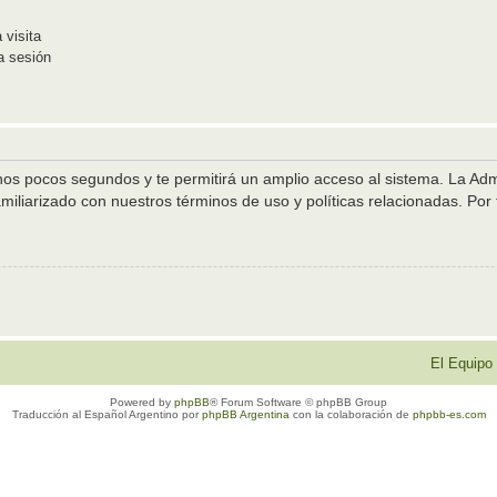
 visita
a sesión
unos pocos segundos y te permitirá un amplio acceso al sistema. La Ad
amiliarizado con nuestros términos de uso y políticas relacionadas. Por f
El Equipo
Powered by
phpBB
® Forum Software © phpBB Group
Traducción al Español Argentino por
phpBB Argentina
con la colaboración de
phpbb-es.com