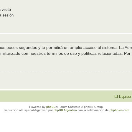
 visita
a sesión
unos pocos segundos y te permitirá un amplio acceso al sistema. La Ad
amiliarizado con nuestros términos de uso y políticas relacionadas. Por f
El Equipo
Powered by
phpBB
® Forum Software © phpBB Group
Traducción al Español Argentino por
phpBB Argentina
con la colaboración de
phpbb-es.com