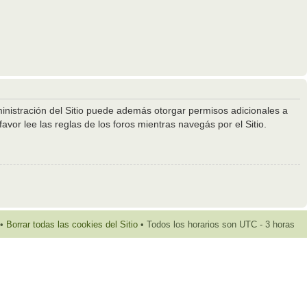
ministración del Sitio puede además otorgar permisos adicionales a
avor lee las reglas de los foros mientras navegás por el Sitio.
•
Borrar todas las cookies del Sitio
• Todos los horarios son UTC - 3 horas