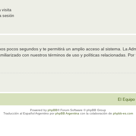
 visita
a sesión
unos pocos segundos y te permitirá un amplio acceso al sistema. La Ad
amiliarizado con nuestros términos de uso y políticas relacionadas. Por f
El Equipo
Powered by
phpBB
® Forum Software © phpBB Group
Traducción al Español Argentino por
phpBB Argentina
con la colaboración de
phpbb-es.com