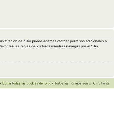
ministración del Sitio puede además otorgar permisos adicionales a
avor lee las reglas de los foros mientras navegás por el Sitio.
•
Borrar todas las cookies del Sitio
• Todos los horarios son UTC - 3 horas