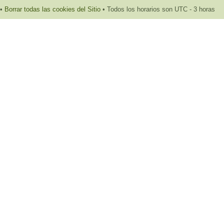
•
Borrar todas las cookies del Sitio
• Todos los horarios son UTC - 3 horas