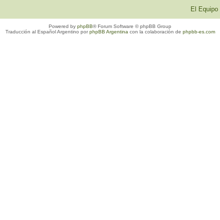
El Equipo
Powered by
phpBB
® Forum Software © phpBB Group
Traducción al Español Argentino por
phpBB Argentina
con la colaboración de
phpbb-es.com