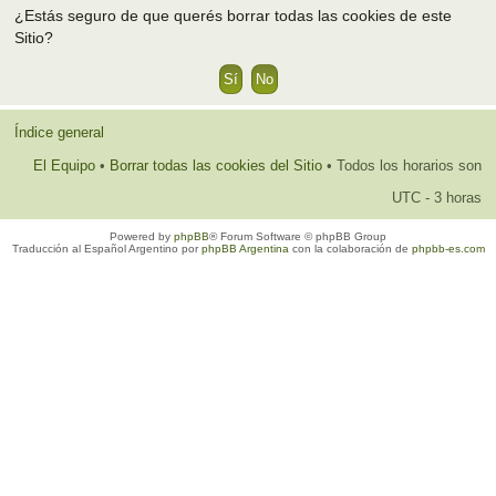
¿Estás seguro de que querés borrar todas las cookies de este
Sitio?
Índice general
El Equipo
•
Borrar todas las cookies del Sitio
• Todos los horarios son
UTC - 3 horas
Powered by
phpBB
® Forum Software © phpBB Group
Traducción al Español Argentino por
phpBB Argentina
con la colaboración de
phpbb-es.com