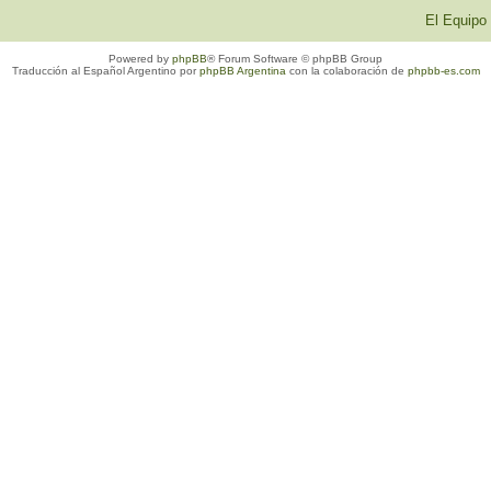
El Equipo
Powered by
phpBB
® Forum Software © phpBB Group
Traducción al Español Argentino por
phpBB Argentina
con la colaboración de
phpbb-es.com