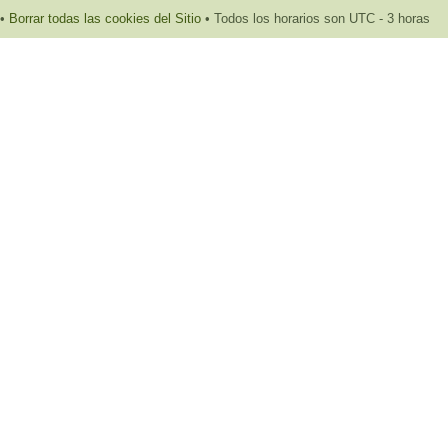
•
Borrar todas las cookies del Sitio
• Todos los horarios son UTC - 3 horas