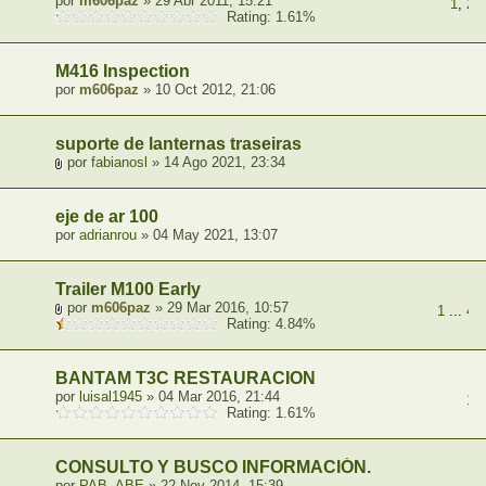
por
m606paz
» 29 Abr 2011, 15:21
1
,
2
,
Rating: 1.61%
M416 Inspection
por
m606paz
» 10 Oct 2012, 21:06
suporte de lanternas traseiras
por
fabianosl
» 14 Ago 2021, 23:34
eje de ar 100
por
adrianrou
» 04 May 2021, 13:07
Trailer M100 Early
por
m606paz
» 29 Mar 2016, 10:57
1
...
4
,
Rating: 4.84%
BANTAM T3C RESTAURACION
por
luisal1945
» 04 Mar 2016, 21:44
1
,
Rating: 1.61%
CONSULTO Y BUSCO INFORMACIÓN.
por
PAB_ABE
» 22 Nov 2014, 15:39