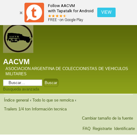
Follow AACVM
with Tapatalk for Android
VIEW
FREE - on Google Play
AACVM
ASOCIACION ARGENTINA DE COLECCIONISTAS DE VEHICULOS
MILITARES
Búsqueda avanzada
Índice general
‹
Todo lo que se remolca
‹
Trailers 1/4 ton Información tecnica
Cambiar tamaño de la fuente
FAQ
Registrarte
Identificarte