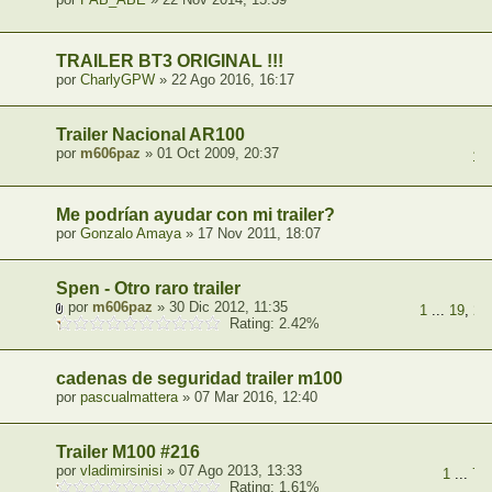
TRAILER BT3 ORIGINAL !!!
por
CharlyGPW
» 22 Ago 2016, 16:17
Trailer Nacional AR100
por
m606paz
» 01 Oct 2009, 20:37
1
,
Me podrían ayudar con mi trailer?
por
Gonzalo Amaya
» 17 Nov 2011, 18:07
Spen - Otro raro trailer
por
m606paz
» 30 Dic 2012, 11:35
1
...
19
,
20
Rating: 2.42%
cadenas de seguridad trailer m100
por
pascualmattera
» 07 Mar 2016, 12:40
Trailer M100 #216
por
vladimirsinisi
» 07 Ago 2013, 13:33
1
...
7
,
Rating: 1.61%