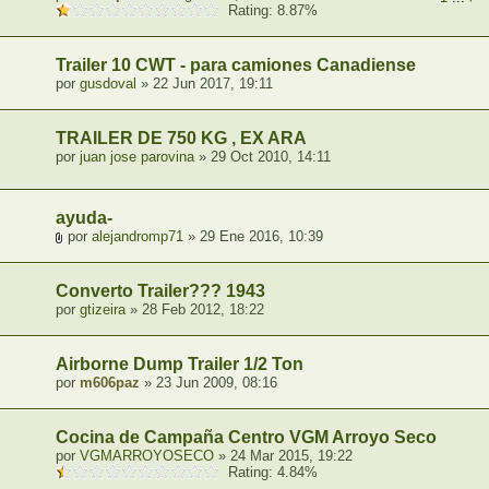
Rating: 8.87%
Trailer 10 CWT - para camiones Canadiense
por
gusdoval
» 22 Jun 2017, 19:11
TRAILER DE 750 KG , EX ARA
por
juan jose parovina
» 29 Oct 2010, 14:11
ayuda-
por
alejandromp71
» 29 Ene 2016, 10:39
Converto Trailer??? 1943
por
gtizeira
» 28 Feb 2012, 18:22
Airborne Dump Trailer 1/2 Ton
por
m606paz
» 23 Jun 2009, 08:16
Cocina de Campaña Centro VGM Arroyo Seco
por
VGMARROYOSECO
» 24 Mar 2015, 19:22
Rating: 4.84%