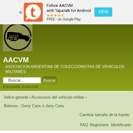
Follow AACVM
with Tapatalk for Android
VIEW
FREE - on Google Play
AACVM
ASOCIACION ARGENTINA DE COLECCIONISTAS DE VEHICULOS
MILITARES
Búsqueda avanzada
Índice general
‹
Accesorios del vehiculo militar
‹
Bidones , Gerry Cans ó Jerry Cans
Cambiar tamaño de la fuente
FAQ
Registrarte
Identificarte