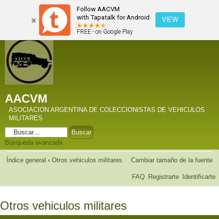
Follow AACVM
with Tapatalk for Android
VIEW
FREE - on Google Play
AACVM
ASOCIACION ARGENTINA DE COLECCIONISTAS DE VEHICULOS
MILITARES
Búsqueda avanzada
Índice general
‹
Otros vehiculos militares
Cambiar tamaño de la fuente
FAQ
Registrarte
Identificarte
Otros vehiculos militares