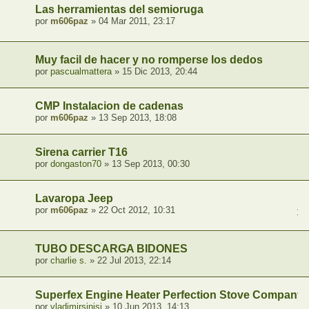
Las herramientas del semioruga
por
m606paz
» 04 Mar 2011, 23:17
Muy facil de hacer y no romperse los dedos
por
pascualmattera
» 15 Dic 2013, 20:44
CMP Instalacion de cadenas
por
m606paz
» 13 Sep 2013, 18:08
Sirena carrier T16
por
dongaston70
» 13 Sep 2013, 00:30
Lavaropa Jeep
por
m606paz
» 22 Oct 2012, 10:31
1
,
TUBO DESCARGA BIDONES
por
charlie s.
» 22 Jul 2013, 22:14
Superfex Engine Heater Perfection Stove Company
por
vladimirsinisi
» 10 Jun 2013, 14:13