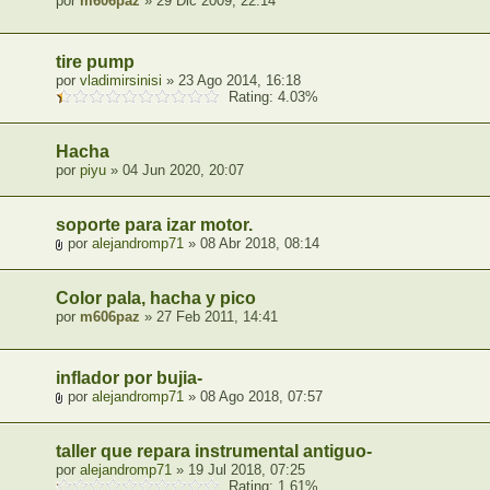
por
m606paz
» 29 Dic 2009, 22:14
tire pump
por
vladimirsinisi
» 23 Ago 2014, 16:18
Rating: 4.03%
Hacha
por
piyu
» 04 Jun 2020, 20:07
soporte para izar motor.
por
alejandromp71
» 08 Abr 2018, 08:14
Color pala, hacha y pico
por
m606paz
» 27 Feb 2011, 14:41
inflador por bujia-
por
alejandromp71
» 08 Ago 2018, 07:57
taller que repara instrumental antiguo-
por
alejandromp71
» 19 Jul 2018, 07:25
Rating: 1.61%