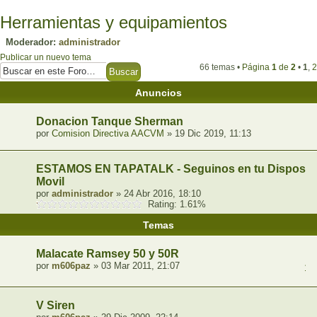
Herramientas y equipamientos
Moderador:
administrador
Publicar un nuevo tema
66 temas •
Página
1
de
2
•
1
,
2
Anuncios
Donacion Tanque Sherman
por
Comision Directiva AACVM
» 19 Dic 2019, 11:13
ESTAMOS EN TAPATALK - Seguinos en tu Dispositi
Movil
por
administrador
» 24 Abr 2016, 18:10
Rating: 1.61%
Temas
Malacate Ramsey 50 y 50R
por
m606paz
» 03 Mar 2011, 21:07
1
,
V Siren