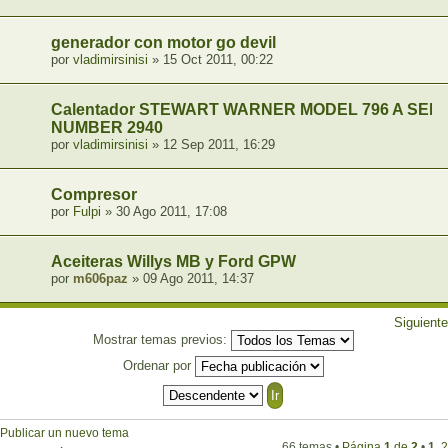
generador con motor go devil
por
vladimirsinisi
» 15 Oct 2011, 00:22
Calentador STEWART WARNER MODEL 796 A SER
NUMBER 2940
por
vladimirsinisi
» 12 Sep 2011, 16:29
Compresor
por
Fulpi
» 30 Ago 2011, 17:08
Aceiteras Willys MB y Ford GPW
por
m606paz
» 09 Ago 2011, 14:37
Siguiente
Mostrar temas previos:
Ordenar por
Publicar un nuevo tema
66 temas •
Página
1
de
2
•
1
,
2