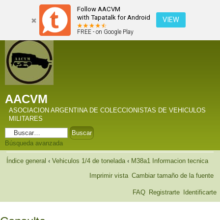
Follow AACVM
with Tapatalk for Android
VIEW
FREE - on Google Play
AACVM
ASOCIACION ARGENTINA DE COLECCIONISTAS DE VEHICULOS
MILITARES
Búsqueda avanzada
Índice general
‹
Vehiculos 1/4 de tonelada
‹
M38a1 Informacion tecnica
Imprimir vista
Cambiar tamaño de la fuente
FAQ
Registrarte
Identificarte