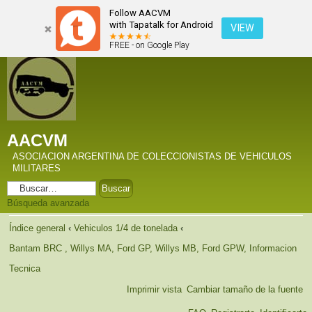
Follow AACVM
with Tapatalk for Android
VIEW
FREE - on Google Play
AACVM
ASOCIACION ARGENTINA DE COLECCIONISTAS DE VEHICULOS
MILITARES
Búsqueda avanzada
Índice general
‹
Vehiculos 1/4 de tonelada
‹
Bantam BRC , Willys MA, Ford GP, Willys MB, Ford GPW, Informacion
Tecnica
Imprimir vista
Cambiar tamaño de la fuente