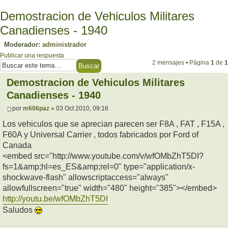
Demostracion de Vehiculos Militares
Canadienses - 1940
Moderador:
administrador
Publicar una respuesta
2 mensajes • Página
1
de
1
Demostracion de Vehiculos Militares
Canadienses - 1940
por
m606paz
» 03 Oct 2010, 09:16
Los vehiculos que se aprecian parecen ser F8A , FAT , F15A ,
F60A y Universal Carrier , todos fabricados por Ford of
Canada
<embed src="http://www.youtube.com/v/wfOMbZhT5DI?
fs=1&amp;hl=es_ES&amp;rel=0" type="application/x-
shockwave-flash" allowscriptaccess="always"
allowfullscreen="true" width="480" height="385"></embed>
http://youtu.be/wfOMbZhT5DI
Saludos