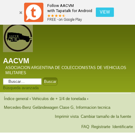
Follow AACVM
with Tapatalk for Android
VIEW
FREE - on Google Play
AACVM
ASOCIACION ARGENTINA DE COLECCIONISTAS DE VEHICULOS
MILITARES
Búsqueda avanzada
Índice general
‹
Vehiculos de + 1/4 de tonelada
‹
Mercedes-Benz Geländewagen Clase G, Informacion tecnica
Imprimir vista
Cambiar tamaño de la fuente
FAQ
Registrarte
Identificarte