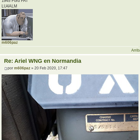
1945 Ford FAT
LU4ALM
m606paz
Arrib
Re: Ariel WNG en Normandia
por
m606paz
» 20 Feb 2020, 17:47