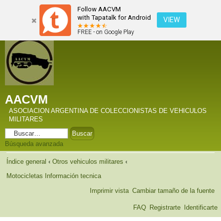
Follow AACVM
with Tapatalk for Android
VIEW
FREE - on Google Play
AACVM
ASOCIACION ARGENTINA DE COLECCIONISTAS DE VEHICULOS
MILITARES
Búsqueda avanzada
Índice general
‹
Otros vehiculos militares
‹
Motocicletas Información tecnica
Imprimir vista
Cambiar tamaño de la fuente
FAQ
Registrarte
Identificarte