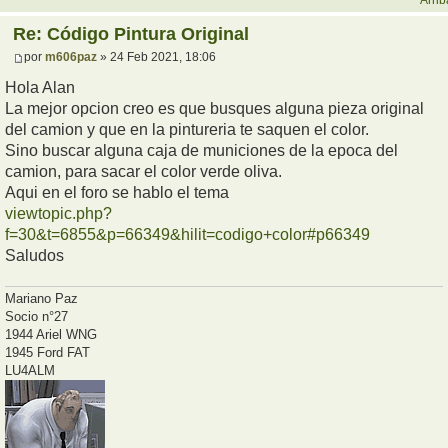
Arrib
Re: Código Pintura Original
por
m606paz
» 24 Feb 2021, 18:06
Hola Alan
La mejor opcion creo es que busques alguna pieza original
del camion y que en la pintureria te saquen el color.
Sino buscar alguna caja de municiones de la epoca del
camion, para sacar el color verde oliva.
Aqui en el foro se hablo el tema
viewtopic.php?
f=30&t=6855&p=66349&hilit=codigo+color#p66349
Saludos
Mariano Paz
Socio n°27
1944 Ariel WNG
1945 Ford FAT
LU4ALM